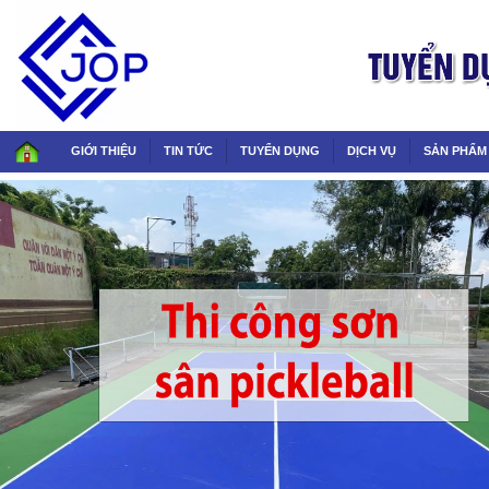
GIỚI THIỆU
TIN TỨC
TUYỂN DỤNG
DỊCH VỤ
SẢN PHẨM