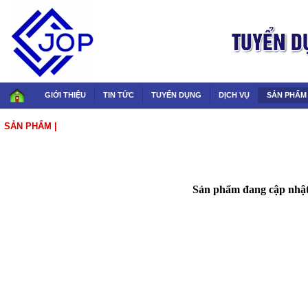
GIỚI THIỆU
TIN TỨC
TUYỂN DỤNG
DỊCH VỤ
SẢN PHẨM
SẢN PHẨM
|
NỘI THẤT
Sản phẩm đang cập nhật.