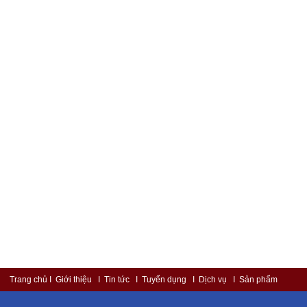
Trang chủ
I Giới thiệu
I Tin tức
I Tuyển dụng
I Dịch vụ
I Sản phẩm