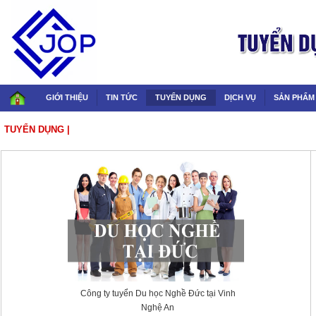
GIỚI THIỆU
TIN TỨC
TUYỂN DỤNG
DỊCH VỤ
SẢN PHẨM
TUYỂN DỤNG
|
XUẤT KHẨU LAO ĐỘNG, DU HỌC
Công ty tuyển Du học Nghề Đức tại Vinh
Nghệ An