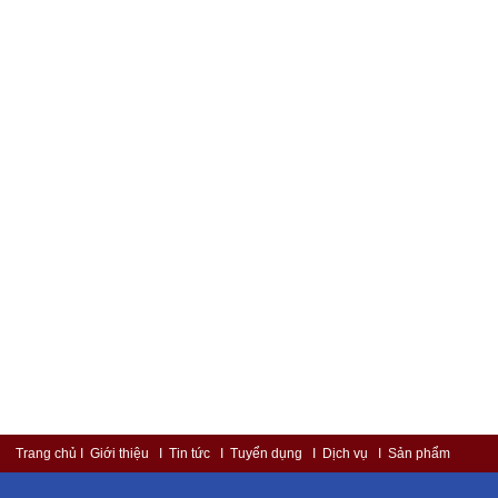
Trang chủ
I Giới thiệu
I Tin tức
I Tuyển dụng
I Dịch vụ
I Sản phẩm