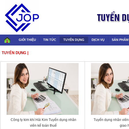
GIỚI THIỆU
TIN TỨC
TUYỂN DỤNG
DỊCH VỤ
SẢN PHẨM
TUYỂN DỤNG
|
KẾ TOÁN
Công ty kim khí Hải Kim Tuyển dụng nhân
Tuyển dụng nhân viên 
viên kế toán thuế
giao 